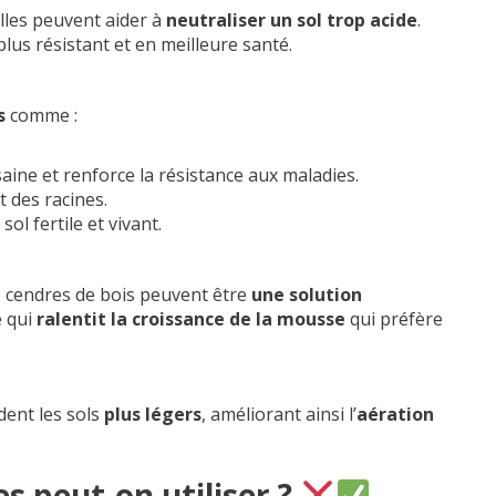
’elles peuvent aider à
neutraliser un sol trop acide
.
lus résistant et en meilleure santé.
s
comme :
saine et renforce la résistance aux maladies.
 des racines.
sol fertile et vivant.
es cendres de bois peuvent être
une solution
e qui
ralentit la croissance de la mousse
qui préfère
ndent les sols
plus légers
, améliorant ainsi l’
aération
s peut-on utiliser ?